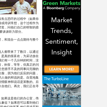
该有点恐吓的过程中（如果你
验或培训常想，这个过程作为
警觉，问他们自己的明智的措
要谈谈听力部分。
里，和混合一点点期待与整个
选人都带来了了数日，以通过
，是真的很喜欢，为采访放在
我们有一个几分钟的时间，没
利，休假，等等，但真正的问
赏您措手不及的同事问无聊的
的脸，因为他们反应的问题，
的人做的和说的是。自觉地集
方狡猾眼神和说话是算数的。后
来自他们。再次，我们正在寻
。如果这是他们的办公室，伟
位象征？如果您可以看到他们
听他们的答案-他们是浅层和