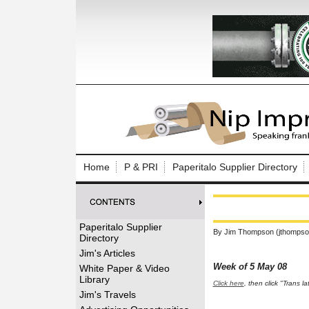
Log In to
Welcome to th
Home
P & PRI
Paperitalo Supplier Directory
Username/Em
Password:
Paperitalo Supplier
By Jim Thompson (jthompso
Directory
Login
Jim's Articles
Week of 5 May 08
White Paper & Video
Library
Click here
, then click "Trans l
Forgot your
Jim's Travels