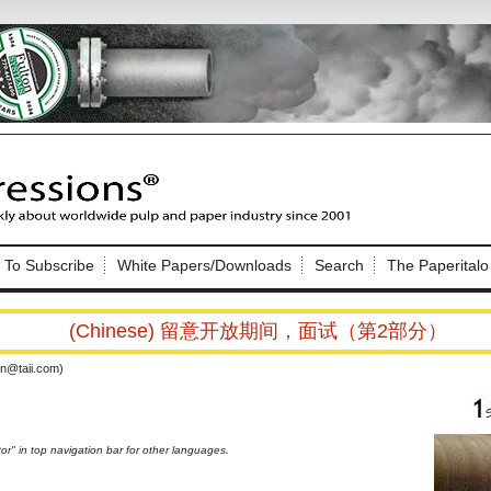
Nip Impressions
e site. Please login.
To Subscribe
White Papers/Downloads
Search
The Paperitalo
Not a Member?
ail:
here
Click
to register!
(Chinese) 留意开放期间，面试（第2部分）
n@taii.com)
ator" in top navigation bar for other languages.
Click Here
 username or password?