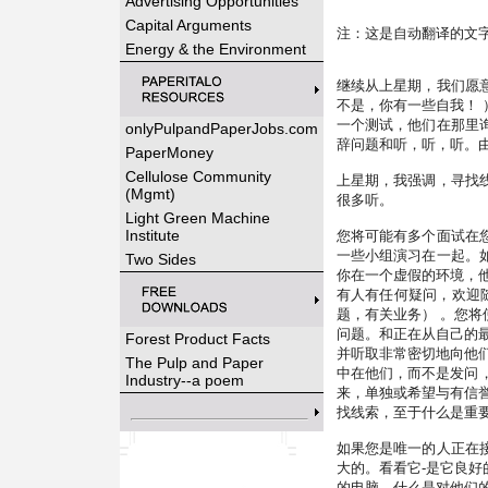
Advertising Opportunities
Capital Arguments
注：这是自动翻译的文
Energy & the Environment
继续从上星期，我们愿
不是，你有一些自我！
一个测试，他们在那里
onlyPulpandPaperJobs.com
辞问题和听，听，听。
PaperMoney
Cellulose Community
上星期，我强调，寻找
(Mgmt)
很多听。
Light Green Machine
Institute
您将可能有多个面试在
一些小组演习在一起。
Two Sides
你在一个虚假的环境，
有人有任何疑问，欢迎
题，有关业务） 。您
问题。和正在从自己的
Forest Product Facts
并听取非常密切地向他
The Pulp and Paper
中在他们，而不是发问，
Industry--a poem
来，单独或希望与有信
找线索，至于什么是重
如果您是唯一的人正在
大的。看看它-是它良
的电脑，什么是对他们