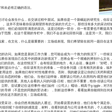
字和未必有正确的语法。
意讨论会发生什么，在交谈过程中面试。如果你是一个新崛起的研究生，你应
 ） 。这并不意味着你应该期望所有的交谈的方式之一。那些没有多大的采访经
询问，他们必须回答满意的采访。这是过程的一部分，但一有需要也不断提高
由于范围，在这个星期的专栏中，我们不会去谈论回答问题，这是另一天。我们
线索，在文化，什么是最重要的：立场或表现。我们希望留在就同一题目在这
您的访问。如果您是新的工作力量，您可能会成为一个推力的情况下，一些候
如果你发现自己在其中的团体访谈情况下，您将会有一个艰难的辨别什么文化
他们的目的。在这些情况下，会有组设置的地方，有人会说，像这样： “好吧，
随时提出什么” 。你应该有充分的准备，一些业务问题（没有相关的薪金，福
将使用这些，如果他们有针对性地要求你。否则，我的建议是让你的口关闭和观
最近自恋的经验，他们会。当他们这样做，观察该公司的人在房间内-观赏他们
们提供的答案。其他人会看的人问的问题-日程，他们并不重要，给你-但该公司
立即。尝试要记住这些事件-他们如何（公司人）蠕动，稍高于g iggle，对
誉的导师（不是您的同胞的受访者） ，剖析这些事件，看看如果你能得到任何
要的在这方面的文化：立场或表现。
接受采访，你会仍然有挑战的人通过。开始看设置的来信，他们在每个满足你
好的组织呢？你得到的感觉是，材料，你看到的是与公司业务有关的，个人或地
的萤幕保护程式？尝试看出什么采访是否所有天。问他们对他们的责任。仔细聆