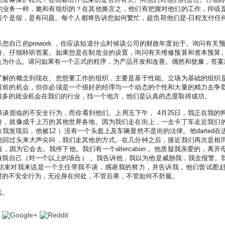
的业务一样，脆和有组织的？在其他换言之，他们有把握对他们的工作，抑或
两个是假，是有问题。每个人都将告诉您如何繁忙，超负荷他们是-日程支付任
您自己的prework ，你应该知道什么时候该公司的财政年度始于。询问有关
分。仔细聆听答案。如果您是在制造业的设置，询问有关维修预算和资本预算
及为什么。请问如果有一个正式的程序，为产品开发和改善。偶然和犹豫，答案
了解的概念到现在。您想要工作的组织，主要是基于性能。立场为基础的组织
目前的机会，但你必须是一个很好的经理与一个动态的个性和大量的精力去争
很多的就业机会在我们的行业，找一个地方，他们是认真的态度取得成功。
谈谈面临的不安全行为，而你看到他们。上周五下午， 4月25日，我正在我的
分，就像成千上万的其他世界各地。因为我们走在街上，一去卡丁车走近我们
我发现后，他被12 ）没有一个头盔上及车辆显然不是街的法律。他darted
他回过头来大声尖叫，我们走其他的方式。在几分钟之后，接近我们再次是相
，因为它会去。我停下他。我们有一个altercation 。他质疑我亲爱的，离
做我自己（对一个以上的场合） 。我告诉他，我以为他是威胁我，我去报警。
结束对我来说是一个主任带我不谈，感谢我的努力，并告诉我，他们曾试图
对的不安全行为，无论身在何处，不管后果，不管如何不舒服。
话。