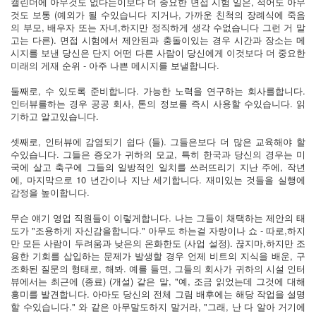
캘린더에 아무것도 없다는이보다 더 중요한 면접 시험 일은, 적어도 아무
것도 보통 (예외가 될 수있습니다 지거나, 가까운 친척의 장례식에 죽음
의 부모, 배우자 또는 자녀,하지만 정직하게 생각 수없습니다 그런 거 말
고는 다른). 면접 시험에서 제안된과 충돌이있는 경우 시간과 장소는 메
시지를 보낸 당신은 단지 어떤 다른 사람이 당신에게 이것보다 더 중요한
미래의 게재 순위 - 아주 나쁜 메시지를 보낼합니다.
둘째로, 수 있도록 준비합니다. 가능한 노력을 연구하는 회사를합니다.
인터뷰를하는 경우 공공 회사, 톤의 정보를 즉시 사용할 수있습니다. 읽
기하고 알고있습니다.
셋째로, 인터뷰에 감염되기 쉽다 (들). 그들은보다 더 많은 교육해야 할
수있습니다. 그들은 증오가 귀하의 모교, 특히 한국과 당신의 경우는 미
국에 살고 축구에 그들의 일방적인 일치를 쓰러뜨리기 지난 주에, 작년
에, 마지막으로 10 년간이나 지난 세기합니다. 재미있는 것들을 실행에
감정을 높이합니다.
무슨 얘기 영업 직원들이 이렇게합니다. 나는 그들이 채택하는 제안의 태
도가 "조용하게 자신감을합니다." 아무도 하는걸 자랑이나 쇼 - 따로,하지
만 모든 사람이 두려움과 낮은의 온화한도 (사업 설정). 끊지마,하지만 조
용한 기회를 삽입하는 문제가 발생할 경우 언제 비트의 지식을 배운, 구
조화된 질문의 형태로, 해봐. 예를 들면, 그들의 회사가 귀하의 시설 인터
뷰에서는 최근에 (종료) (개설) 같은 말, "예, 조금 읽었는데 그것에 대해
흥미를 발견합니다. 아마도 당신의 전체 그림 배후에는 해당 작업을 설명
할 수있습니다." 와 같은 아무말도하지 말거라, "그래, 난 다 알아 거기에