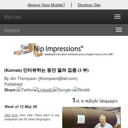
|
Always View Mobile?
Desktop Site
Main Nav
X
Toggl
Log In to
Nip Impressions
navig
Sections
Togg
Welcome to the site. Please login.
navig
Username/Email:
Password:
(Korean) 인터뷰하는 동안 열려 집좀 (3 부)
Login
By Jim Thompson (jthompson@taii.com)
Published:
Not a Member?
Share:
here
Click
to register!
Week of 12 May 08
Click Here
Forgot your username or password?
Click here
, then click "Trans lator" in top
navigation bar for other languages.