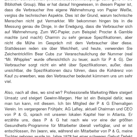
Bibliothek Group). Was er hat darauf hingewiesen, in diesem Papier ist,
dass die Verbraucher ihre eigene Wahrnehmung von Papier Weiße,
vergiss die technischen Aspekte. Dies ist der Grund, warum technische
Menschen nicht gut Vermarkter. Wir bekommen hingen bis in die
Messung genau die Dinge, in der Erwägung, dass die Verbraucher sich
auf Wahrnehmung. Zum WC-Papier, zum Beispiel: Procter & Gamble
machte (und macht) Charmin zu sehr genaue Spezifikationen, aber
nicht die Mühe im Gespräch mit dem Verbraucher über diese.
Stattdessen reden sie über Weichheit, und heute, verwenden Sie
Zeichentrickfilm Bear Cubs zur Veranschaulichung der Nummer (real
"Mr. Whipples" wurde offensichtlich zu teuer, auch für P & G). Der
Verbraucher sorgt nicht ein whit über Spezifikationen, außer, dass
unsichtbar, die Spezifikationen dazu führen, dass die Kohärenz von
Kauf zu erwerben, was den Verbraucher bedeutet kümmern uns um sehr
viel.
Also, nach all dies, wo sind wir? Professionelle Marketing-Ware steigert
Umsatz und steigert Gewinn-Margen. Hier ist ein Beispiel dafür, was
man tun kann, mit diesem. Ich bin Mitglied der P & G Ehemaligen
Verein. Im vergangenen Frühjahr, AG Lafley, aktuell Chairman und CEO
von P & G, sprach mit unseren lokalen Kapitel hier in Atlanta. Er
erzählte uns, dass P & G hat nach wie vor eine der größten
Gesundheits-Programme für Mitarbeiter überall verfügbar, und er ist
entschlossen, ihn (wann, wie, während ein Mitarbeiter von P & G, meine
Tochter geboren wurde im Jahre 1978 bei einer schweren Geburt Defekt