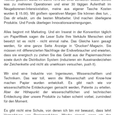
was zu mehreren Operationen und einer 30 tägigen Aufenthalt im
Neugeborenen-Intensivstation, meine aus eigener Tasche Kosten
wurden $ 15.00). Mit großem operativen Margen Sie können dies tun. ,
Das dir erlaubt, um die besten Mitarbeiter. Und machen überlegene
Produkte. Und Fonds überlegen Innovationsanstrengungen.
Alles beginnt mit Marketing. Und ein Inserat in der Konvention täglich
um PaperWeek sagen die Leser Suite Ihre Verkäufe Menschen sind
besetzt ist es nicht - nicht einmal nahe. Das Gleiche kann gesagt
werden, für eine ganze Seite Anzeige in "Drucken"-Magazin. Sie
müssen mit differenzierten Nachfrage der Endverbraucher und erwarten,
dass sie energisch zu ziehen Sie das Gerät aus der Papiermaschinen
sowie durch die Distribution System (induzieren ein Auseinanderziehen
der Zeichenkette und nicht als unwirksam versuchen, push it).
Wir sind eine Industrie von Ingenieuren, Wissenschaftlern und
Technikern. Das war toll, wenn die Wissenschaft und Know-how
machen Papier wurden entwickelt. Es gibt nach wie vor
wissenschaftliche Entdeckungen gemacht werden, Patente zu erteilen.
Aber der Höhepunkt der wissenschaftlichen und technischen
Entdeckung über unsere Produkte zu haben scheint vorbei, zumindest
für den Moment.
Es gibt nicht eine Schule, von denen ich bin mir bewusst, dass lehrt
Vermarktung von Papierprodukten. Wieder einmal, wenn wir das