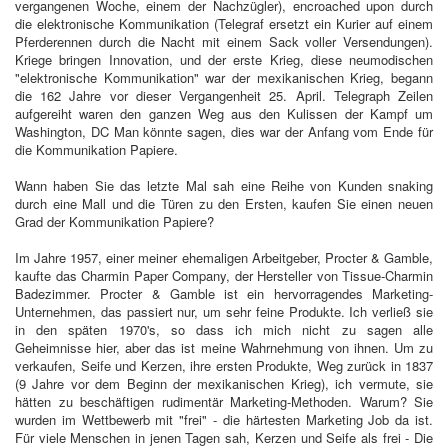
vergangenen Woche, einem der Nachzügler), encroached upon durch
die elektronische Kommunikation (Telegraf ersetzt ein Kurier auf einem
Pferderennen durch die Nacht mit einem Sack voller Versendungen).
Kriege bringen Innovation, und der erste Krieg, diese neumodischen
"elektronische Kommunikation" war der mexikanischen Krieg, begann
die 162 Jahre vor dieser Vergangenheit 25. April. Telegraph Zeilen
aufgereiht waren den ganzen Weg aus den Kulissen der Kampf um
Washington, DC Man könnte sagen, dies war der Anfang vom Ende für
die Kommunikation Papiere.
Wann haben Sie das letzte Mal sah eine Reihe von Kunden snaking
durch eine Mall und die Türen zu den Ersten, kaufen Sie einen neuen
Grad der Kommunikation Papiere?
Im Jahre 1957, einer meiner ehemaligen Arbeitgeber, Procter & Gamble,
kaufte das Charmin Paper Company, der Hersteller von Tissue-Charmin
Badezimmer. Procter & Gamble ist ein hervorragendes Marketing-
Unternehmen, das passiert nur, um sehr feine Produkte. Ich verließ sie
in den späten 1970's, so dass ich mich nicht zu sagen alle
Geheimnisse hier, aber das ist meine Wahrnehmung von ihnen. Um zu
verkaufen, Seife und Kerzen, ihre ersten Produkte, Weg zurück in 1837
(9 Jahre vor dem Beginn der mexikanischen Krieg), ich vermute, sie
hätten zu beschäftigen rudimentär Marketing-Methoden. Warum? Sie
wurden im Wettbewerb mit "frei" - die härtesten Marketing Job da ist.
Für viele Menschen in jenen Tagen sah, Kerzen und Seife als frei - Die