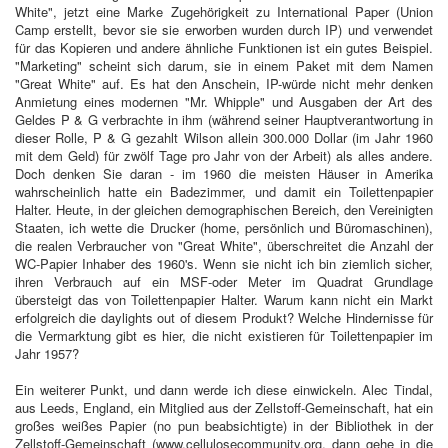
White", jetzt eine Marke Zugehörigkeit zu International Paper (Union
Camp erstellt, bevor sie sie erworben wurden durch IP) und verwendet
für das Kopieren und andere ähnliche Funktionen ist ein gutes Beispiel.
"Marketing" scheint sich darum, sie in einem Paket mit dem Namen
"Great White" auf. Es hat den Anschein, IP-würde nicht mehr denken
Anmietung eines modernen "Mr. Whipple" und Ausgaben der Art des
Geldes P & G verbrachte in ihm (während seiner Hauptverantwortung in
dieser Rolle, P & G gezahlt Wilson allein 300.000 Dollar (im Jahr 1960
mit dem Geld) für zwölf Tage pro Jahr von der Arbeit) als alles andere.
Doch denken Sie daran - im 1960 die meisten Häuser in Amerika
wahrscheinlich hatte ein Badezimmer, und damit ein Toilettenpapier
Halter. Heute, in der gleichen demographischen Bereich, den Vereinigten
Staaten, ich wette die Drucker (home, persönlich und Büromaschinen),
die realen Verbraucher von "Great White", überschreitet die Anzahl der
WC-Papier Inhaber des 1960's. Wenn sie nicht ich bin ziemlich sicher,
ihren Verbrauch auf ein MSF-oder Meter im Quadrat Grundlage
übersteigt das von Toilettenpapier Halter. Warum kann nicht ein Markt
erfolgreich die daylights out of diesem Produkt? Welche Hindernisse für
die Vermarktung gibt es hier, die nicht existieren für Toilettenpapier im
Jahr 1957?
Ein weiterer Punkt, und dann werde ich diese einwickeln. Alec Tindal,
aus Leeds, England, ein Mitglied aus der Zellstoff-Gemeinschaft, hat ein
großes weißes Papier (no pun beabsichtigte) in der Bibliothek in der
Zellstoff-Gemeinschaft (www.cellulosecommunity.org, dann gehe in die