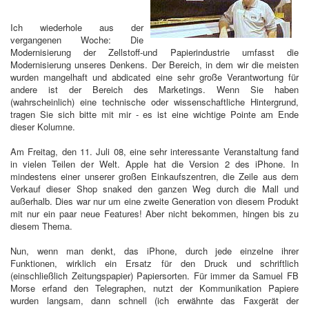
Ich wiederhole aus der
vergangenen Woche: Die
Modernisierung der Zellstoff-und Papierindustrie umfasst die
Modernisierung unseres Denkens. Der Bereich, in dem wir die meisten
wurden mangelhaft und abdicated eine sehr große Verantwortung für
andere ist der Bereich des Marketings. Wenn Sie haben
(wahrscheinlich) eine technische oder wissenschaftliche Hintergrund,
tragen Sie sich bitte mit mir - es ist eine wichtige Pointe am Ende
dieser Kolumne.
Am Freitag, den 11. Juli 08, eine sehr interessante Veranstaltung fand
in vielen Teilen der Welt. Apple hat die Version 2 des iPhone. In
mindestens einer unserer großen Einkaufszentren, die Zeile aus dem
Verkauf dieser Shop snaked den ganzen Weg durch die Mall und
außerhalb. Dies war nur um eine zweite Generation von diesem Produkt
mit nur ein paar neue Features! Aber nicht bekommen, hingen bis zu
diesem Thema.
Nun, wenn man denkt, das iPhone, durch jede einzelne ihrer
Funktionen, wirklich ein Ersatz für den Druck und schriftlich
(einschließlich Zeitungspapier) Papiersorten. Für immer da Samuel FB
Morse erfand den Telegraphen, nutzt der Kommunikation Papiere
wurden langsam, dann schnell (ich erwähnte das Faxgerät der