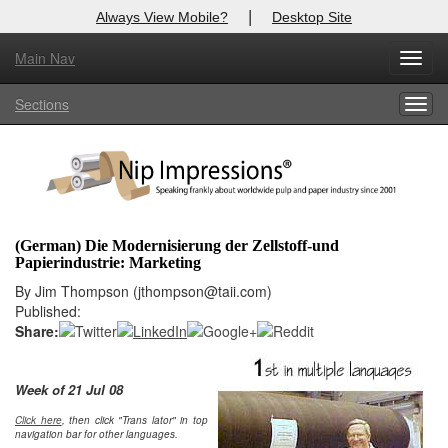
|
Always View Mobile?
Desktop Site
Main Nav
X
Toggl
Log In to
Nip Impressions
navig
Sections
Togg
Welcome to the site. Please login.
navig
Username/Email:
Password:
(German) Die Modernisierung der Zellstoff-und
Login
Papierindustrie: Marketing
By Jim Thompson (jthompson@taii.com)
Not a Member?
Published:
Share:
here
Click
to register!
Click Here
Forgot your username or password?
Week of 21 Jul 08
Click here
, then click "Trans lator" in top
navigation bar for other languages.