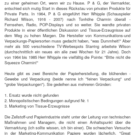
zu einer geheimen Ort, wenn wir zu Hause. P & G, der Vermarkter,
entschied sich mutig Start in dieses Rückstau von privaten Produkte für
Private Parts. In 1964, P & G eingeführt Herr Whipple (Schauspieler
Richard Wilson, 1916 - 2007) nach Tonhöhe Charmin überall -
Fernsehen, Radio, POP-Displays und so weiter. Sie wandte privaten
Produkte in einer öffentlichen Diskussion und Tissue-Erzeugnisse auf
dem Weg zu hohen Margen. Die Hersteller von Kommunikations-und
Verpackungs-Papiersorten muss gedacht haben, "was Dummheit!" Aber
mehr als 500 verschiedene TV-Werbespots Starring arbeitete Wilson
(durchschnittlich ein neues ein alle zwei Wochen für 21 Jahre). Doch
von 1964 bis 1985 Herr Whipple nie vielfältig die Pointe: "Bitte nicht die
Squeeze Charmin!"
Heute gibt es zwei Bereiche der Papierherstellung, die blühenden -
Gewebe und Verpackung (beide nenne ich "feinen Verpackung" und
"grobe Verpackungen"). Sie gedeihen aus mehreren Gründen:
1. Ersatz wurde nicht gefunden
2. Monopolistischen Bedingungen aufgrund Nr. 1
3. Marketing von Tissue-Erzeugnisse
Die Zellstoff-und Papierindustrie steht unter der Leitung von technischen
Maßnahmen und Managern, die nicht einen Anhaltspunkt über die
Vermarktung (ich sollte wissen, ich bin einer). Die schwachen Versuche
in der Marketing-Kommunikation Papiere wurden lächerlich. "Great