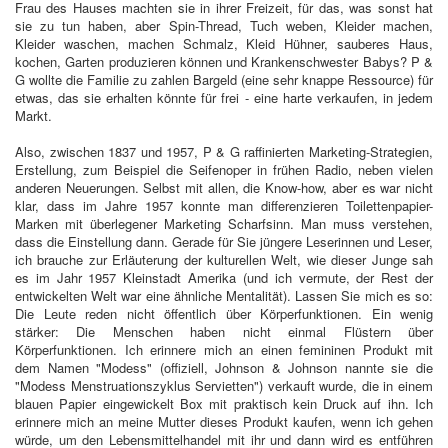
Frau des Hauses machten sie in ihrer Freizeit, für das, was sonst hat
sie zu tun haben, aber Spin-Thread, Tuch weben, Kleider machen,
Kleider waschen, machen Schmalz, Kleid Hühner, sauberes Haus,
kochen, Garten produzieren können und Krankenschwester Babys? P &
G wollte die Familie zu zahlen Bargeld (eine sehr knappe Ressource) für
etwas, das sie erhalten könnte für frei - eine harte verkaufen, in jedem
Markt.
Also, zwischen 1837 und 1957, P & G raffinierten Marketing-Strategien,
Erstellung, zum Beispiel die Seifenoper in frühen Radio, neben vielen
anderen Neuerungen. Selbst mit allen, die Know-how, aber es war nicht
klar, dass im Jahre 1957 konnte man differenzieren Toilettenpapier-
Marken mit überlegener Marketing Scharfsinn. Man muss verstehen,
dass die Einstellung dann. Gerade für Sie jüngere Leserinnen und Leser,
ich brauche zur Erläuterung der kulturellen Welt, wie dieser Junge sah
es im Jahr 1957 Kleinstadt Amerika (und ich vermute, der Rest der
entwickelten Welt war eine ähnliche Mentalität). Lassen Sie mich es so:
Die Leute reden nicht öffentlich über Körperfunktionen. Ein wenig
stärker: Die Menschen haben nicht einmal Flüstern über
Körperfunktionen. Ich erinnere mich an einen femininen Produkt mit
dem Namen "Modess" (offiziell, Johnson & Johnson nannte sie die
"Modess Menstruationszyklus Servietten") verkauft wurde, die in einem
blauen Papier eingewickelt Box mit praktisch kein Druck auf ihn. Ich
erinnere mich an meine Mutter dieses Produkt kaufen, wenn ich gehen
würde, um den Lebensmittelhandel mit ihr und dann wird es entführen