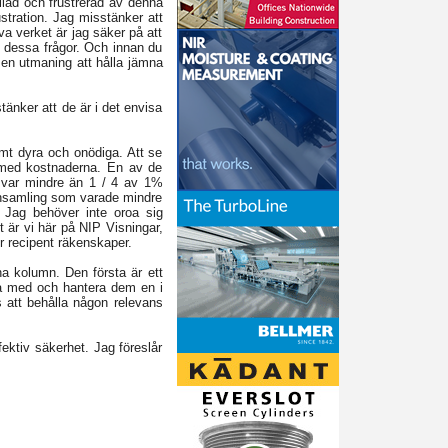
llad och frustrerad av denna
ustration. Jag misstänker att
a verket är jag säker på att
m dessa frågor. Och innan du
r en utmaning att hålla jämna
tänker att de är i det envisa
emt dyra och onödiga. Att se
n med kostnaderna. En av de
at var mindre än 1 / 4 av 1%
n insamling som varade mindre
Jag behöver inte oroa sig
t är vi här på NIP Visningar,
r recipent räkenskaper.
a kolumn. Den första är ett
ta med och hantera dem en i
 att behålla någon relevans
ektiv säkerhet. Jag föreslår