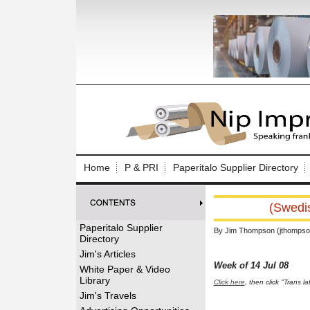
Log In to
Welcome to th
Home
P & PRI
Paperitalo Supplier Directory
Username/Em
(Swedis
Password:
Paperitalo Supplier
By Jim Thompson (jthompso
Directory
Login
Jim's Articles
Week of 14 Jul 08
White Paper & Video
Library
Click here
, then click "Trans l
Forgot your
Jim's Travels