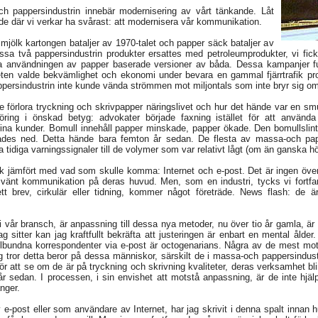
h pappersindustrin innebär modernisering av vårt tänkande. Låt
e där vi verkar ha svårast: att modernisera vår kommunikation.
jölk kartongen bataljer av 1970-talet och papper säck bataljer av
ssa två pappersindustrin produkter ersattes med petroleumprodukter, vi fic
ja användningen av papper baserade versioner av båda. Dessa kampanjer fu
eten valde bekvämlighet och ekonomi under bevara en gammal fjärrtrafik pr
ppersindustrin inte kunde vända strömmen mot miljontals som inte bryr sig om
de förlora tryckning och skrivpapper näringslivet och hur det hände var en smu
töring i önskad betyg: advokater började faxning istället för att använda 
sina kunder. Bomull innehåll papper minskade, papper ökade. Den bomullslin
ades ned. Detta hände bara femton år sedan. De flesta av massa-och papp
tidiga varningssignaler till de volymer som var relativt lågt (om än ganska h
k jämfört med vad som skulle komma: Internet och e-post. Det är ingen över
 vänt kommunikation på deras huvud. Men, som en industri, tycks vi fortfar
t brev, cirkulär eller tidning, kommer något företräde. News flash: de 
 i vår bransch, är anpassning till dessa nya metoder, nu över tio år gamla,
ag sitter kan jag kraftfullt bekräfta att justeringen är enbart en mental åld
elbundna korrespondenter via e-post är octogenarians. Några av de mest motvi
g tror detta beror på dessa människor, särskilt de i massa-och pappersindustr
a för att se om de är på tryckning och skrivning kvaliteter, deras verksamhet b
 år sedan. I processen, i sin envishet att motstå anpassning, är de inte hjä
nger.
e-post eller som användare av Internet, har jag skrivit i denna spalt innan h