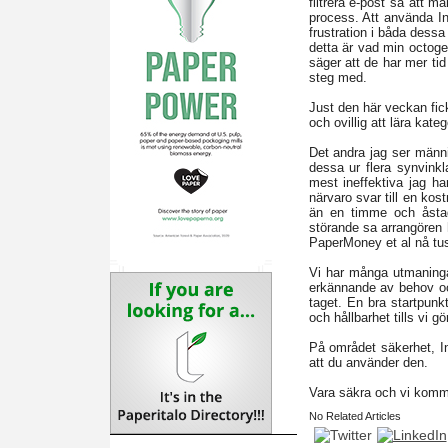
filtrera e-post så att 
process. Att använda Int
frustration i båda dess
detta är vad min octoge
säger att de har mer tid
steg med.
Just den här veckan fick
och ovillig att lära kateg
Det andra jag ser männi
dessa ur flera synvink
mest ineffektiva jag ha
närvaro svar till en kos
än en timme och åstad
störande sa arrangören h
PaperMoney et al nå tus
Vi har många utmaninga
erkännande av behov oc
taget. En bra startpun
och hållbarhet tills vi gö
På området säkerhet, In
att du använder den.
Vara säkra och vi komme
No Related Articles