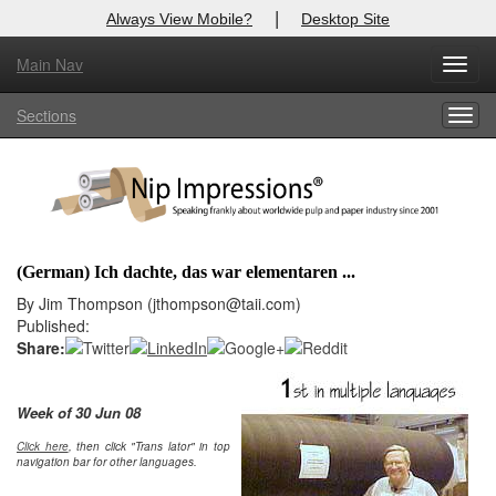
|
Always View Mobile?
Desktop Site
Main Nav
X
Toggl
Log In to
Nip Impressions
navig
Sections
Togg
Welcome to the site. Please login.
navig
Username/Email:
Password:
(German) Ich dachte, das war elementaren ...
Login
By Jim Thompson (jthompson@taii.com)
Published:
Not a Member?
Share:
here
Click
to register!
Week of 30 Jun 08
Click Here
Forgot your username or password?
Click here
, then click "Trans lator" in top
navigation bar for other languages.